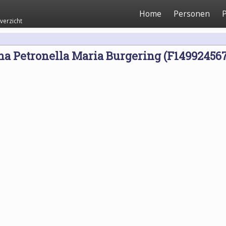
Home
Personen
P
erzicht
na Petronella Maria Burgering (F14992456