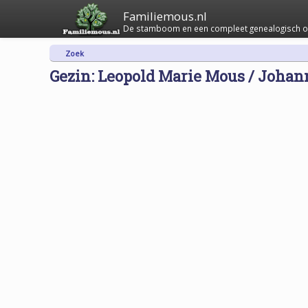
Familiemous.nl
De stamboom en een compleet genealogisch ov
Zoek
Gezin: Leopold Marie Mous / Johan