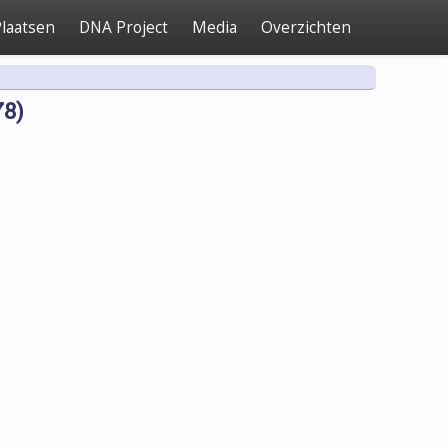
laatsen
DNA Project
Media
Overzichten
78)