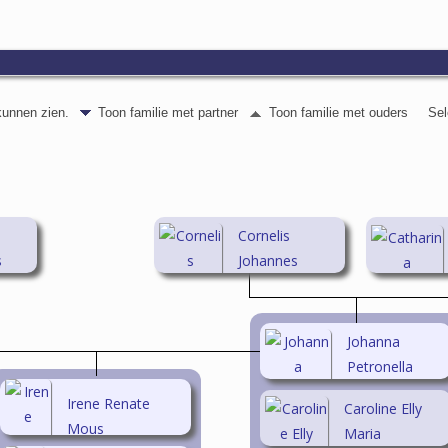
 kunnen zien.
Toon familie met partner
Toon familie met ouders
Sel
Cornelis
s
Johannes
(Kees)
Burgering
(1925-2004)
Johanna
Petronella
Maria
Irene Renate
Caroline Elly
Burgering
Mous
Maria