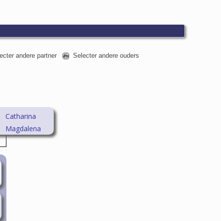
ecter andere partner
Selecter andere ouders
Catharina
Magdalena
(Riek) van der
Knaap
(1930-2019)